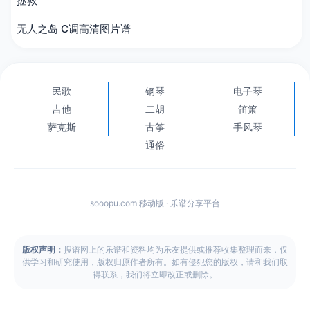
拯救
无人之岛 C调高清图片谱
民歌
钢琴
电子琴
吉他
二胡
笛箫
萨克斯
古筝
手风琴
通俗
sooopu.com 移动版 · 乐谱分享平台
版权声明：
搜谱网上的乐谱和资料均为乐友提供或推荐收集整理而来，仅
供学习和研究使用，版权归原作者所有。如有侵犯您的版权，请和我们取
得联系，我们将立即改正或删除。