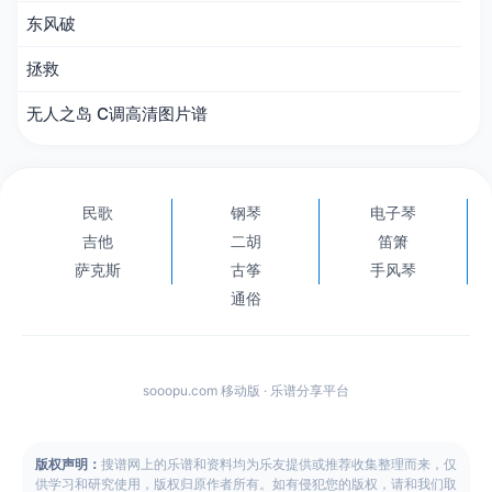
东风破
拯救
无人之岛 C调高清图片谱
民歌
钢琴
电子琴
吉他
二胡
笛箫
萨克斯
古筝
手风琴
通俗
sooopu.com 移动版 · 乐谱分享平台
版权声明：
搜谱网上的乐谱和资料均为乐友提供或推荐收集整理而来，仅
供学习和研究使用，版权归原作者所有。如有侵犯您的版权，请和我们取