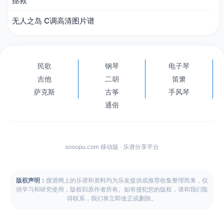
拯救
无人之岛 C调高清图片谱
民歌
钢琴
电子琴
吉他
二胡
笛箫
萨克斯
古筝
手风琴
通俗
sooopu.com 移动版 · 乐谱分享平台
版权声明：
搜谱网上的乐谱和资料均为乐友提供或推荐收集整理而来，仅
供学习和研究使用，版权归原作者所有。如有侵犯您的版权，请和我们取
得联系，我们将立即改正或删除。