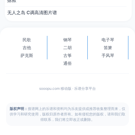
拯救
无人之岛 C调高清图片谱
民歌
钢琴
电子琴
吉他
二胡
笛箫
萨克斯
古筝
手风琴
通俗
sooopu.com 移动版 · 乐谱分享平台
版权声明：
搜谱网上的乐谱和资料均为乐友提供或推荐收集整理而来，仅
供学习和研究使用，版权归原作者所有。如有侵犯您的版权，请和我们取
得联系，我们将立即改正或删除。