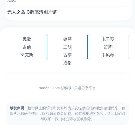
无人之岛 C调高清图片谱
民歌
钢琴
电子琴
吉他
二胡
笛箫
萨克斯
古筝
手风琴
通俗
sooopu.com 移动版 · 乐谱分享平台
版权声明：
搜谱网上的乐谱和资料均为乐友提供或推荐收集整理而来，仅
供学习和研究使用，版权归原作者所有。如有侵犯您的版权，请和我们取
得联系，我们将立即改正或删除。