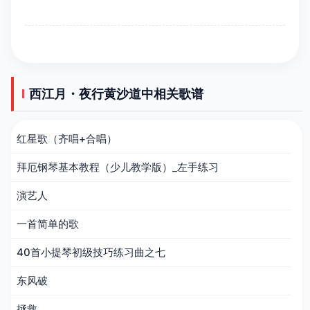
西江月・夜行黄沙道中相关歌谱
红星歌（齐唱+合唱）
拜厄钢琴基本教程（少儿教学版）_左手练习
演艺人
一首简单的歌
40首小提琴初级技巧练习曲之七
东风破
拯救