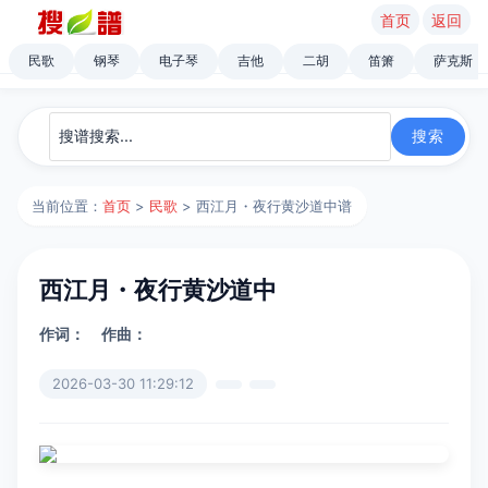
首页
返回
民歌
钢琴
电子琴
吉他
二胡
笛箫
萨克斯
当前位置：
首页
>
民歌
> 西江月・夜行黄沙道中谱
西江月・夜行黄沙道中
作词：
作曲：
2026-03-30 11:29:12