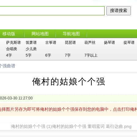
移动版
网站地图
导航地图
萨克斯谱
笛萧谱
古筝谱
琵琶谱
葫芦丝
扬琴谱
提琴谱
合唱类
少儿类
4字
5字
6字
7字
7字以上
个强曲谱
俺村的姑娘个个强
026-03-30 11:27:00
选择图片另存为即可将俺村的姑娘个个强保存到您的电脑中，点击打印俺