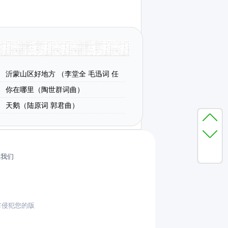
沂蒙山区好地方 （李堂全 毛迅词 任
你在哪里（陶世群词曲）
天鹅（陆原词 郭君曲）
系我们
有侵犯您的版