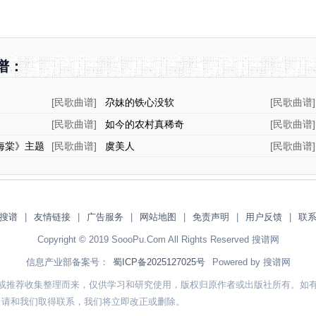
谱：
[
民歌曲谱
]
尕妹的铁心没软
[
民歌曲谱
]
世成曲）
[
民歌曲谱
]
如今的农村真稀奇
[
民歌曲谱
]
海棠》主题
[
民歌曲谱
]
虞美人
[
民歌曲谱
]
搜谱
|
友情链接
|
广告服务
|
网站地图
|
免责声明
|
用户反馈
|
联
Copyright © 2019 SoooPu.Com All Rights Reserved 搜谱网
信息产业部备案号：
蜀ICP备2025127025号
Powered by 搜谱网
或推荐收集整理而来，仅供学习和研究使用，版权归原作者或出版社所有。如
，请和我们取得联系，我们将立即改正或删除。