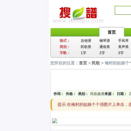
首页
格式：
吉他谱
钢琴谱
手风琴
类别：
民歌类
通俗类
美声类
字数：
1字
2字
3字
您所在的位置：
首页
>
民歌
> 俺村的姑娘个
作词：
作曲：
类别：
民歌曲谱
来源：
日期：
2
提示:在俺村的姑娘个个强图片上单击，