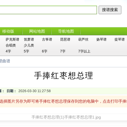
移动版
网站地图
导航地图
萨克斯谱
笛萧谱
古筝谱
琵琶谱
葫芦丝
扬琴谱
提琴谱
合唱类
少儿类
4字
5字
6字
7字
7字以上
理曲谱
手捧红枣想总理
源：
日期：
2026-03-30 11:27:58
，选择图片另存为即可将手捧红枣想总理保存到您的电脑中，点击打印手