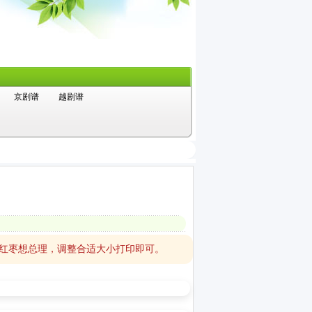
京剧谱
越剧谱
捧红枣想总理，调整合适大小打印即可。