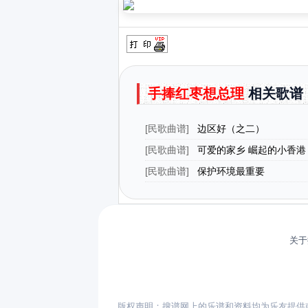
手捧红枣想总理
相关歌谱
[
民歌曲谱
]
边区好（之二）
[
民歌曲谱
]
可爱的家乡 崛起的小香港
魏晓东曲）
[
民歌曲谱
]
保护环境最重要
关于
版权声明：搜谱网上的乐谱和资料均为乐友提供