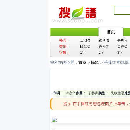
首页
格式：
吉他谱
钢琴谱
手风琴
类别：
民歌类
通俗类
美声类
字数：
1字
2字
3字
您所在的位置：
首页
>
民歌
> 手捧红枣想总
作词：
钟永华
作曲：
于林青
类别：
民歌曲谱
来
提示:在手捧红枣想总理图片上单击