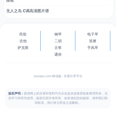
拯救
无人之岛 C调高清图片谱
民歌
钢琴
电子琴
吉他
二胡
笛箫
萨克斯
古筝
手风琴
通俗
sooopu.com 移动版 · 乐谱分享平台
版权声明：
搜谱网上的乐谱和资料均为乐友提供或推荐收集整理而来，仅
供学习和研究使用，版权归原作者所有。如有侵犯您的版权，请和我们取
得联系，我们将立即改正或删除。