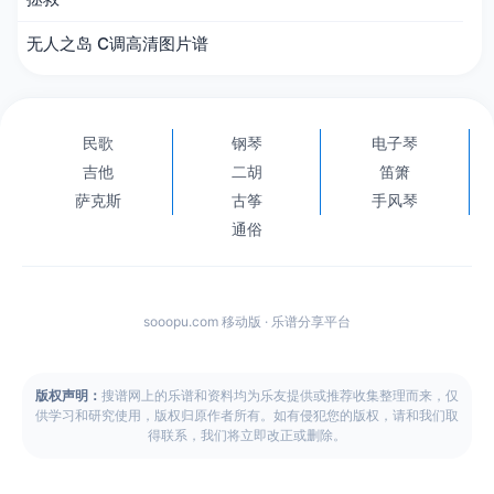
无人之岛 C调高清图片谱
民歌
钢琴
电子琴
吉他
二胡
笛箫
萨克斯
古筝
手风琴
通俗
sooopu.com 移动版 · 乐谱分享平台
版权声明：
搜谱网上的乐谱和资料均为乐友提供或推荐收集整理而来，仅
供学习和研究使用，版权归原作者所有。如有侵犯您的版权，请和我们取
得联系，我们将立即改正或删除。