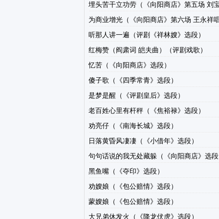
埋头苦干立功劳（《向阳商店》第五场 刘
为商业增光（《向阳商店》第六场 王永祥
听那人讲一遍（评剧《祥林嫂》选段）
红梅赞（阎肃词 皑夫曲）（评剧戏歌）
忆苦（《向阳商店》选段）
傻子歌（《四季常青》选段）
是梦是醒（《评剧皇后》选段）
老百姓心里有杆秤（《焦裕禄》选段）
劝亮仔（《南海长城》选段）
日落黄昏风凄凄（《小借年》选段）
句句话说的我无处藏躲（《向阳商店》选段
黑鱼嘴（《夺印》选段）
劝嫂娘（《包公赔情》选段）
蒙嫂娘（《包公赔情》选段）
大兄弟休发火（《降龙伏虎》选段）