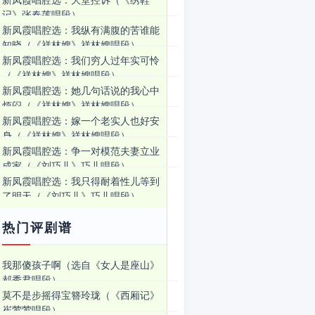
新凤霞唱腔选：大堂控诉（《绣鞋
记》张春莲唱段）
新凤霞唱腔选：我纵有满腹的苦谁能
知晓（《祥林嫂》祥林嫂唱段）
新凤霞唱腔选：我们穷人过年实可怜
（《祥林嫂》祥林嫂唱段）
新凤霞唱腔选：她几句话说的我心中
烦闷（《祥林嫂》祥林嫂唱段）
新凤霞唱腔选：嫁一个老实人也好安
身（《祥林嫂》祥林嫂唱段）
新凤霞唱腔选：争一对模范夫妻立业
成家（《刘巧儿》巧儿唱段）
新凤霞唱腔选：我只得耐着性儿等到
了明天（《刘巧儿》巧儿唱段）
热门评剧谱
我那傻孩子啊（选自《女人是座山》
郝秀君唱段）
莫不是步摇得宝簪玲珑（《西厢记》
崔莺莺唱段）