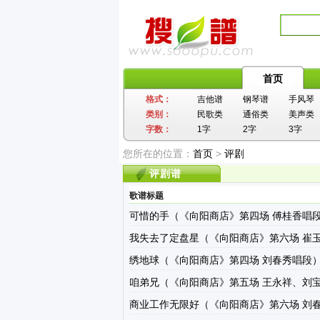
首页
格式：
吉他谱
钢琴谱
手风琴
类别：
民歌类
通俗类
美声类
字数：
1字
2字
3字
您所在的位置：
首页
>
评剧
评剧谱
歌谱标题
可惜的手（《向阳商店》第四场 傅桂香唱
我失去了定盘星（《向阳商店》第六场 崔
绣地球（《向阳商店》第四场 刘春秀唱段
咱弟兄（《向阳商店》第五场 王永祥、刘
商业工作无限好（《向阳商店》第六场 刘