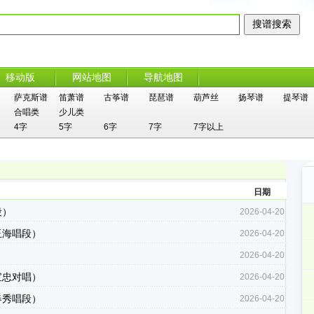
移动版
网站地图
导航地图
萨克斯谱
笛萧谱
古筝谱
琵琶谱
葫芦丝
扬琴谱
提琴谱
合唱类
少儿类
4字
5字
6字
7字
7字以上
日期
段）
2026-04-20
玉海唱段）
2026-04-20
）
2026-04-20
宝忠对唱）
2026-04-20
春秀唱段）
2026-04-20