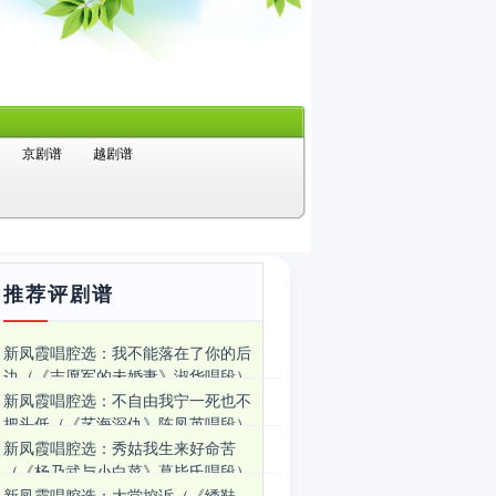
京剧谱
越剧谱
推荐评剧谱
新凤霞唱腔选：我不能落在了你的后
边（《志愿军的未婚妻》淑华唱段）
新凤霞唱腔选：不自由我宁一死也不
把头低（《艺海深仇》陈凤英唱段）
新凤霞唱腔选：秀姑我生来好命苦
（《杨乃武与小白菜》葛毕氏唱段）