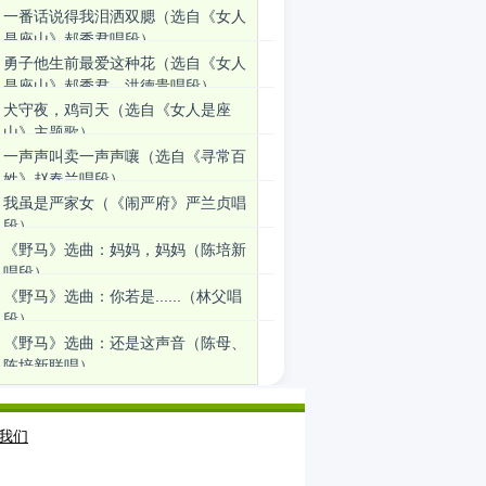
一番话说得我泪洒双腮（选自《女人
是座山》郝秀君唱段）
勇子他生前最爱这种花（选自《女人
是座山》郝秀君、洪德贵唱段）
犬守夜，鸡司天（选自《女人是座
山》主题歌）
一声声叫卖一声声嚷（选自《寻常百
姓》赵春兰唱段）
我虽是严家女（《闹严府》严兰贞唱
段）
《野马》选曲：妈妈，妈妈（陈培新
唱段）
《野马》选曲：你若是......（林父唱
段）
《野马》选曲：还是这声音（陈母、
陈培新联唱）
我们