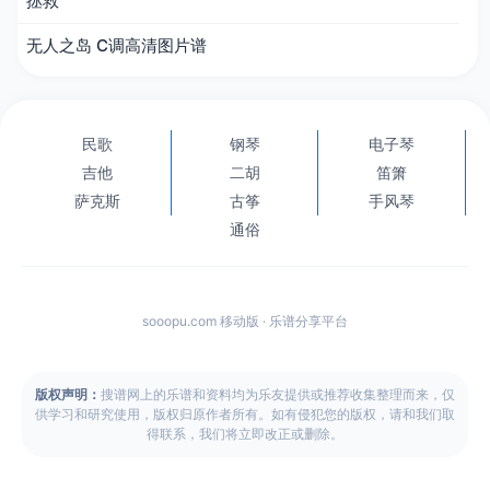
拯救
无人之岛 C调高清图片谱
民歌
钢琴
电子琴
吉他
二胡
笛箫
萨克斯
古筝
手风琴
通俗
sooopu.com 移动版 · 乐谱分享平台
版权声明：
搜谱网上的乐谱和资料均为乐友提供或推荐收集整理而来，仅
供学习和研究使用，版权归原作者所有。如有侵犯您的版权，请和我们取
得联系，我们将立即改正或删除。