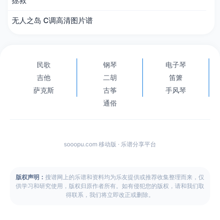
拯救
无人之岛 C调高清图片谱
民歌
钢琴
电子琴
吉他
二胡
笛箫
萨克斯
古筝
手风琴
通俗
sooopu.com 移动版 · 乐谱分享平台
版权声明：
搜谱网上的乐谱和资料均为乐友提供或推荐收集整理而来，仅
供学习和研究使用，版权归原作者所有。如有侵犯您的版权，请和我们取
得联系，我们将立即改正或删除。