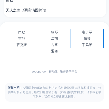
拯救
无人之岛 C调高清图片谱
民歌
钢琴
电子琴
吉他
二胡
笛箫
萨克斯
古筝
手风琴
通俗
sooopu.com 移动版 · 乐谱分享平台
版权声明：
搜谱网上的乐谱和资料均为乐友提供或推荐收集整理而来，仅
供学习和研究使用，版权归原作者所有。如有侵犯您的版权，请和我们取
得联系，我们将立即改正或删除。