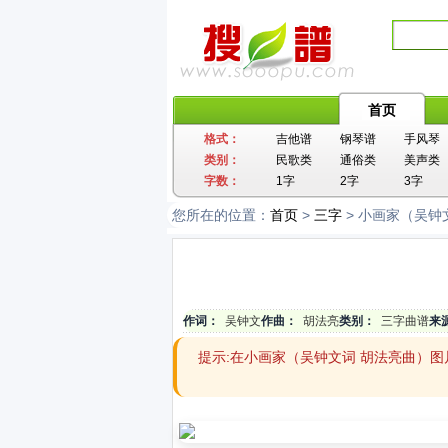
首页
格式：
吉他谱
钢琴谱
手风琴
类别：
民歌类
通俗类
美声类
字数：
1字
2字
3字
您所在的位置：
首页
>
三字
> 小画家（吴钟
作词：
吴钟文
作曲：
胡法亮
类别：
三字曲谱
来
提示:在小画家（吴钟文词 胡法亮曲）