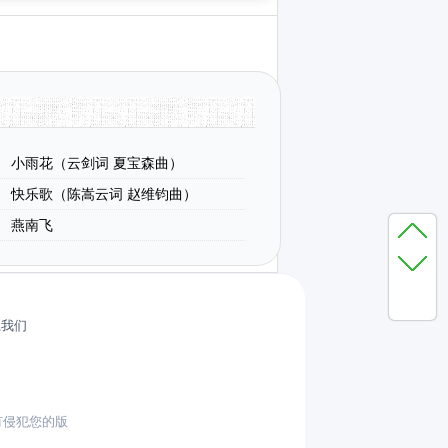
小雨花（云剑词 夏宝森曲）
快乐歌（陈嵩云词 赵维钧曲）
燕南飞
系我们
有侵犯您的版