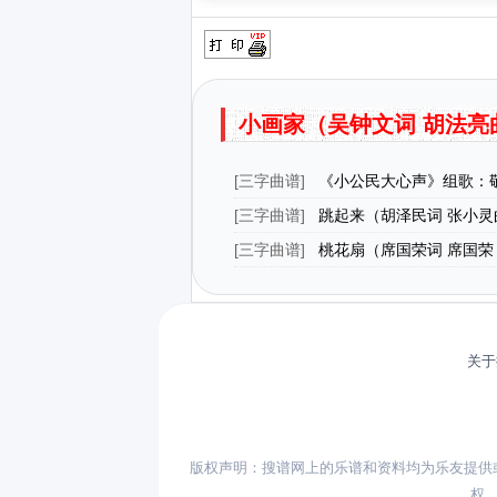
小画家（吴钟文词 胡法亮
[
三字曲谱
]
《小公民大心声》组歌：
[
三字曲谱
]
跳起来（胡泽民词 张小灵
[
三字曲谱
]
桃花扇（席国荣词 席国荣
曲）
关于
版权声明：搜谱网上的乐谱和资料均为乐友提供
权