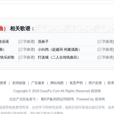
曲）
相关歌谱：
敬业谣
[
三字曲谱
]
洗袜子
[
三字曲谱
]
曲）
[
三字曲谱
]
小白鸽（赵越词 何建成曲）
[
三字曲谱
]
 快乐好歌
[
三字曲谱
]
打连城（二人台传统曲目）
[
三字曲谱
]
搜谱
|
友情链接
|
广告服务
|
网站地图
|
免责声明
|
用户反馈
|
联
Copyright © 2019 SoooPu.Com All Rights Reserved 搜谱网
信息产业部备案号：
蜀ICP备2025127025号
Powered by 搜谱网
或推荐收集整理而来，仅供学习和研究使用，版权归原作者或出版社所有。如
，请和我们取得联系，我们将立即改正或删除。