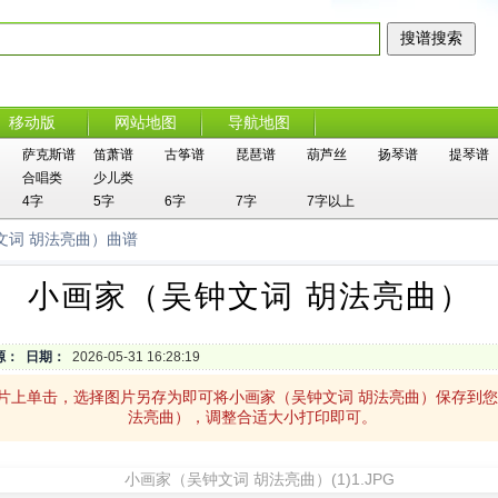
移动版
网站地图
导航地图
萨克斯谱
笛萧谱
古筝谱
琵琶谱
葫芦丝
扬琴谱
提琴谱
合唱类
少儿类
4字
5字
6字
7字
7字以上
文词 胡法亮曲）曲谱
小画家（吴钟文词 胡法亮曲）
源：
日期：
2026-05-31 16:28:19
图片上单击，选择图片另存为即可将小画家（吴钟文词 胡法亮曲）保存到
法亮曲），调整合适大小打印即可。