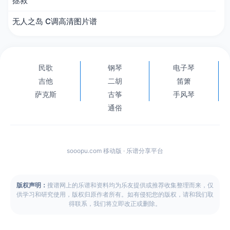
拯救
无人之岛 C调高清图片谱
民歌
钢琴
电子琴
吉他
二胡
笛箫
萨克斯
古筝
手风琴
通俗
sooopu.com 移动版 · 乐谱分享平台
版权声明：
搜谱网上的乐谱和资料均为乐友提供或推荐收集整理而来，仅
供学习和研究使用，版权归原作者所有。如有侵犯您的版权，请和我们取
得联系，我们将立即改正或删除。