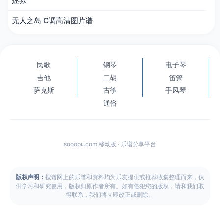
拯救
无人之岛 C调高清图片谱
民歌
钢琴
电子琴
吉他
二胡
笛箫
萨克斯
古筝
手风琴
通俗
sooopu.com 移动版 · 乐谱分享平台
版权声明：
搜谱网上的乐谱和资料均为乐友提供或推荐收集整理而来，仅
供学习和研究使用，版权归原作者所有。如有侵犯您的版权，请和我们取
得联系，我们将立即改正或删除。