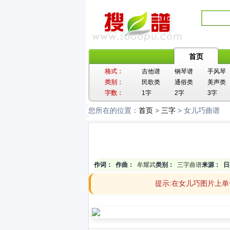
首页
格式：
吉他谱
钢琴谱
手风琴
类别：
民歌类
通俗类
美声类
字数：
1字
2字
3字
您所在的位置：
首页
>
三字
> 女儿巧曲谱
作词：
作曲：
牟耀武
类别：
三字曲谱
来源：
日
提示:在女儿巧图片上