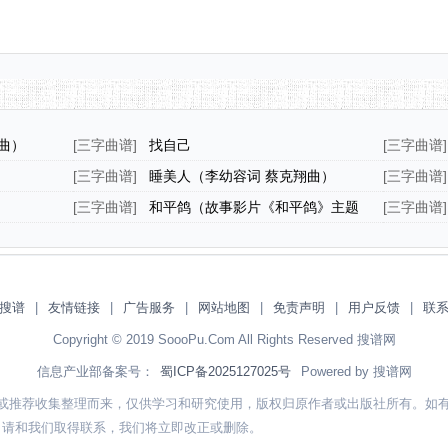
曲）
[
三字曲谱
]
找自己
[
三字曲谱
]
[
三字曲谱
]
睡美人（李幼容词 蔡克翔曲）
[
三字曲谱
]
[
三字曲谱
]
和平鸽（故事影片《和平鸽》主题
[
三字曲谱
]
歌）
搜谱
|
友情链接
|
广告服务
|
网站地图
|
免责声明
|
用户反馈
|
联
Copyright © 2019 SoooPu.Com All Rights Reserved 搜谱网
信息产业部备案号：
蜀ICP备2025127025号
Powered by 搜谱网
或推荐收集整理而来，仅供学习和研究使用，版权归原作者或出版社所有。如
，请和我们取得联系，我们将立即改正或删除。