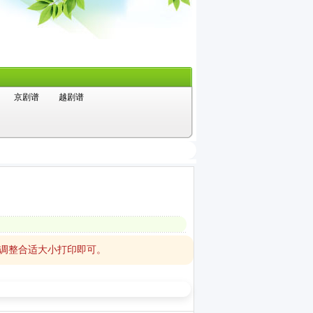
京剧谱
越剧谱
，调整合适大小打印即可。