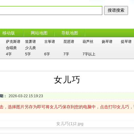
移动版
网站地图
导航地图
萨克斯谱
笛萧谱
古筝谱
琵琶谱
葫芦丝
扬琴谱
提琴谱
合唱类
少儿类
4字
5字
6字
7字
7字以上
女儿巧
期：
2026-03-22 15:19:23
单击，选择图片另存为即可将女儿巧保存到您的电脑中，点击打印女儿巧