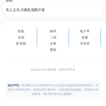
拯救
无人之岛 C调高清图片谱
民歌
钢琴
电子琴
吉他
二胡
笛箫
萨克斯
古筝
手风琴
通俗
sooopu.com 移动版 · 乐谱分享平台
版权声明：
搜谱网上的乐谱和资料均为乐友提供或推荐收集整理而来，仅
供学习和研究使用，版权归原作者所有。如有侵犯您的版权，请和我们取
得联系，我们将立即改正或删除。