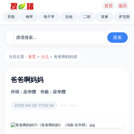
首页
返回
民歌
钢琴
电子琴
吉他
二胡
笛箫
萨克斯
当前位置：
首页
>
少儿
> 爸爸啊妈妈谱
爸爸啊妈妈
作词：应华熠
作曲：应华熠
2026-04-02 11:50:34