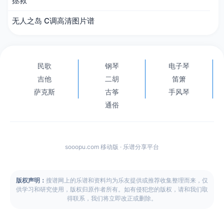
拯救
无人之岛 C调高清图片谱
民歌
钢琴
电子琴
吉他
二胡
笛箫
萨克斯
古筝
手风琴
通俗
sooopu.com 移动版 · 乐谱分享平台
版权声明：
搜谱网上的乐谱和资料均为乐友提供或推荐收集整理而来，仅
供学习和研究使用，版权归原作者所有。如有侵犯您的版权，请和我们取
得联系，我们将立即改正或删除。