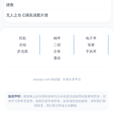
拯救
无人之岛 C调高清图片谱
民歌
钢琴
电子琴
吉他
二胡
笛箫
萨克斯
古筝
手风琴
通俗
sooopu.com 移动版 · 乐谱分享平台
版权声明：
搜谱网上的乐谱和资料均为乐友提供或推荐收集整理而来，仅
供学习和研究使用，版权归原作者所有。如有侵犯您的版权，请和我们取
得联系，我们将立即改正或删除。