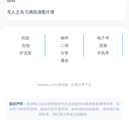
拯救
无人之岛 C调高清图片谱
民歌
钢琴
电子琴
吉他
二胡
笛箫
萨克斯
古筝
手风琴
通俗
sooopu.com 移动版 · 乐谱分享平台
版权声明：
搜谱网上的乐谱和资料均为乐友提供或推荐收集整理而来，仅
供学习和研究使用，版权归原作者所有。如有侵犯您的版权，请和我们取
得联系，我们将立即改正或删除。