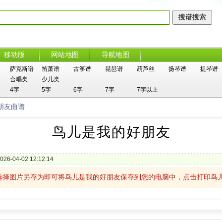
移动版
网站地图
导航地图
萨克斯谱
笛萧谱
古筝谱
琵琶谱
葫芦丝
扬琴谱
提琴谱
合唱类
少儿类
4字
5字
6字
7字
7字以上
朋友曲谱
鸟儿是我的好朋友
026-04-02 12:12:14
选择图片另存为即可将鸟儿是我的好朋友保存到您的电脑中，点击打印鸟