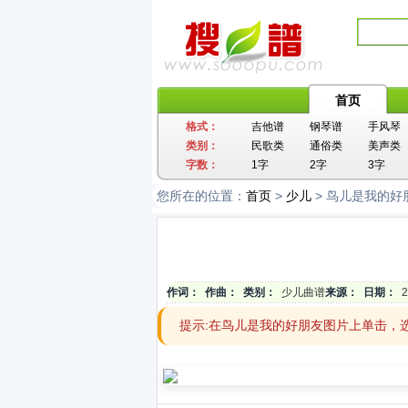
首页
格式：
吉他谱
钢琴谱
手风琴
类别：
民歌类
通俗类
美声类
字数：
1字
2字
3字
您所在的位置：
首页
>
少儿
> 鸟儿是我的好
作词：
作曲：
类别：
少儿曲谱
来源：
日期：
2
提示:在鸟儿是我的好朋友图片上单击，