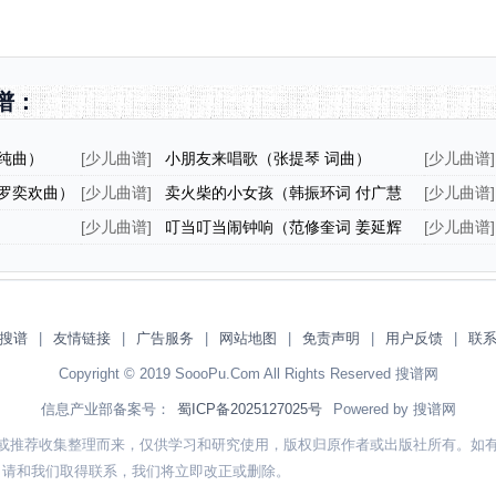
谱：
纯曲）
[
少儿曲谱
]
小朋友来唱歌（张提琴 词曲）
[
少儿曲谱
]
罗奕欢曲）
[
少儿曲谱
]
卖火柴的小女孩（韩振环词 付广慧
[
少儿曲谱
]
曲）
[
少儿曲谱
]
叮当叮当闹钟响（范修奎词 姜延辉
[
少儿曲谱
]
曲）
搜谱
|
友情链接
|
广告服务
|
网站地图
|
免责声明
|
用户反馈
|
联
Copyright © 2019 SoooPu.Com All Rights Reserved 搜谱网
信息产业部备案号：
蜀ICP备2025127025号
Powered by 搜谱网
或推荐收集整理而来，仅供学习和研究使用，版权归原作者或出版社所有。如
，请和我们取得联系，我们将立即改正或删除。