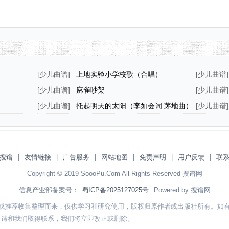
）
[
少儿曲谱
]
上地实验小学校歌（合唱）
[
少儿曲谱
]
[
少儿曲谱
]
麻雀吵架
[
少儿曲谱
]
[
少儿曲谱
]
托起明天的太阳（李如会词 茅地曲）
[
少儿曲谱
]
搜谱
|
友情链接
|
广告服务
|
网站地图
|
免责声明
|
用户反馈
|
联
Copyright © 2019 SoooPu.Com All Rights Reserved 搜谱网
信息产业部备案号：
蜀ICP备2025127025号
Powered by 搜谱网
或推荐收集整理而来，仅供学习和研究使用，版权归原作者或出版社所有。如
，请和我们取得联系，我们将立即改正或删除。