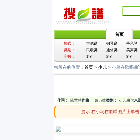
首页
格式：
吉他谱
钢琴谱
手风琴
类别：
民歌类
通俗类
美声类
字数：
1字
2字
3字
您所在的位置：
首页
>
少儿
> 小鸟在歌唱曲
作词：
陈世慧
作曲：
彭万雄
类别：
少儿曲谱
来
提示:在小鸟在歌唱图片上单