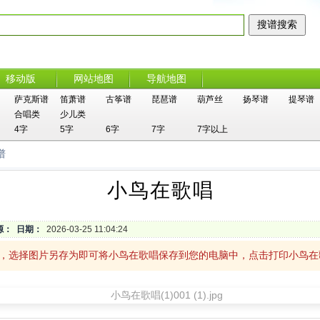
移动版
网站地图
导航地图
萨克斯谱
笛萧谱
古筝谱
琵琶谱
葫芦丝
扬琴谱
提琴谱
合唱类
少儿类
4字
5字
6字
7字
7字以上
谱
小鸟在歌唱
源：
日期：
2026-03-25 11:04:24
击，选择图片另存为即可将小鸟在歌唱保存到您的电脑中，点击打印小鸟