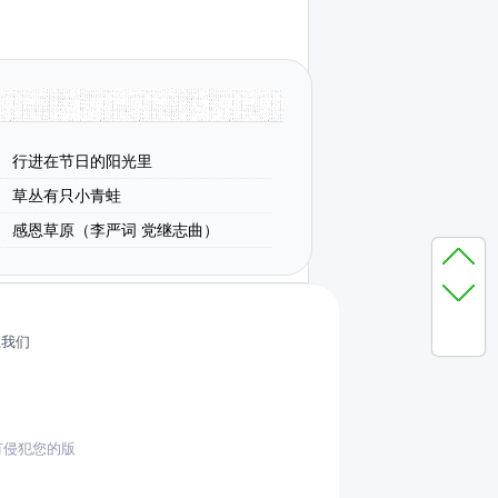
行进在节日的阳光里
草丛有只小青蛙
感恩草原（李严词 党继志曲）
系我们
有侵犯您的版