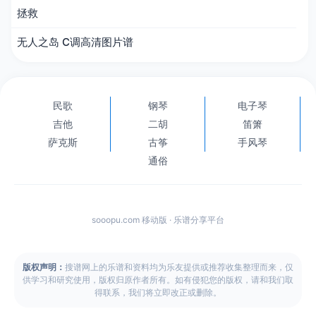
拯救
无人之岛 C调高清图片谱
民歌
钢琴
电子琴
吉他
二胡
笛箫
萨克斯
古筝
手风琴
通俗
sooopu.com 移动版 · 乐谱分享平台
版权声明：
搜谱网上的乐谱和资料均为乐友提供或推荐收集整理而来，仅
供学习和研究使用，版权归原作者所有。如有侵犯您的版权，请和我们取
得联系，我们将立即改正或删除。