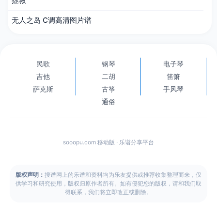
拯救
无人之岛 C调高清图片谱
民歌
钢琴
电子琴
吉他
二胡
笛箫
萨克斯
古筝
手风琴
通俗
sooopu.com 移动版 · 乐谱分享平台
版权声明：
搜谱网上的乐谱和资料均为乐友提供或推荐收集整理而来，仅
供学习和研究使用，版权归原作者所有。如有侵犯您的版权，请和我们取
得联系，我们将立即改正或删除。