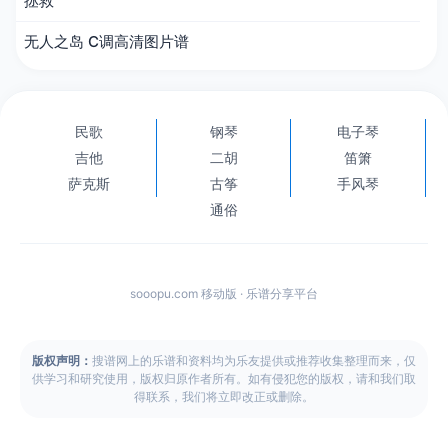
拯救
无人之岛 C调高清图片谱
民歌
钢琴
电子琴
吉他
二胡
笛箫
萨克斯
古筝
手风琴
通俗
sooopu.com 移动版 · 乐谱分享平台
版权声明：
搜谱网上的乐谱和资料均为乐友提供或推荐收集整理而来，仅
供学习和研究使用，版权归原作者所有。如有侵犯您的版权，请和我们取
得联系，我们将立即改正或删除。