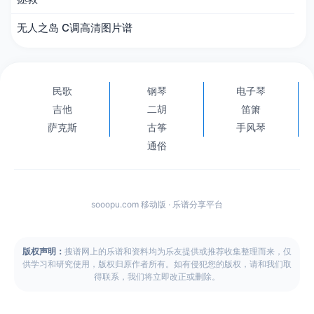
无人之岛 C调高清图片谱
民歌
钢琴
电子琴
吉他
二胡
笛箫
萨克斯
古筝
手风琴
通俗
sooopu.com 移动版 · 乐谱分享平台
版权声明：
搜谱网上的乐谱和资料均为乐友提供或推荐收集整理而来，仅
供学习和研究使用，版权归原作者所有。如有侵犯您的版权，请和我们取
得联系，我们将立即改正或删除。