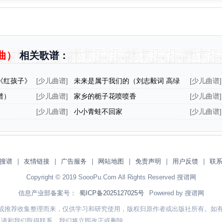
曲）
相关歌谱：
《红孩子》
[
少儿曲谱
]
未来是属于我们的（刘志毅词 高绿
[
少儿曲谱
]
曲、领唱+合唱）
谱）
[
少儿曲谱
]
家乡的栀子花喷喷香
[
少儿曲谱
]
[
少儿曲谱
]
小小青蛙不回家
[
少儿曲谱
]
搜谱
|
友情链接
|
广告服务
|
网站地图
|
免责声明
|
用户反馈
|
联
Copyright © 2019 SoooPu.Com All Rights Reserved 搜谱网
信息产业部备案号：
蜀ICP备2025127025号
Powered by 搜谱网
或推荐收集整理而来，仅供学习和研究使用，版权归原作者或出版社所有。如
，请和我们取得联系，我们将立即改正或删除。