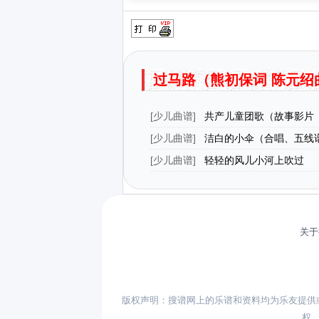
过马路（熊初保词 陈元绍
[
少儿曲谱
]
共产儿童团歌（故事影片
选用）
[
少儿曲谱
]
洁白的小伞（合唱、五线
[
少儿曲谱
]
轻轻的风儿小河上吹过
关于
版权声明：搜谱网上的乐谱和资料均为乐友提供
权