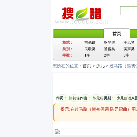
首页
格式：
吉他谱
钢琴谱
手风琴
类别：
民歌类
通俗类
美声类
字数：
1字
2字
3字
您所在的位置：
首页
>
少儿
> 过马路（熊初
作词：
熊初保
作曲：
陈元绍
类别：
少儿曲谱
来
提示:在过马路（熊初保词 陈元绍曲）