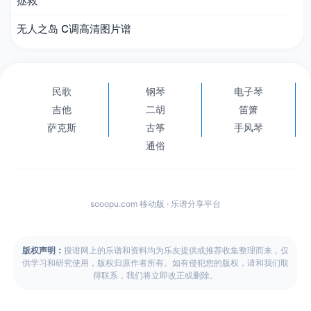
拯救
无人之岛 C调高清图片谱
民歌
钢琴
电子琴
吉他
二胡
笛箫
萨克斯
古筝
手风琴
通俗
sooopu.com 移动版 · 乐谱分享平台
版权声明：
搜谱网上的乐谱和资料均为乐友提供或推荐收集整理而来，仅
供学习和研究使用，版权归原作者所有。如有侵犯您的版权，请和我们取
得联系，我们将立即改正或删除。