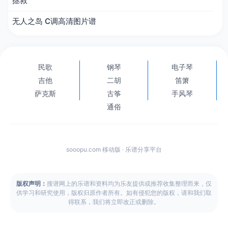
拯救
无人之岛 C调高清图片谱
民歌
钢琴
电子琴
吉他
二胡
笛箫
萨克斯
古筝
手风琴
通俗
sooopu.com 移动版 · 乐谱分享平台
版权声明：
搜谱网上的乐谱和资料均为乐友提供或推荐收集整理而来，仅
供学习和研究使用，版权归原作者所有。如有侵犯您的版权，请和我们取
得联系，我们将立即改正或删除。