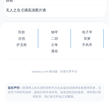
拯救
无人之岛 C调高清图片谱
民歌
钢琴
电子琴
吉他
二胡
笛箫
萨克斯
古筝
手风琴
通俗
sooopu.com 移动版 · 乐谱分享平台
版权声明：
搜谱网上的乐谱和资料均为乐友提供或推荐收集整理而来，仅
供学习和研究使用，版权归原作者所有。如有侵犯您的版权，请和我们取
得联系，我们将立即改正或删除。