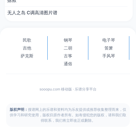
拯救
无人之岛 C调高清图片谱
民歌
钢琴
电子琴
吉他
二胡
笛箫
萨克斯
古筝
手风琴
通俗
sooopu.com 移动版 · 乐谱分享平台
版权声明：
搜谱网上的乐谱和资料均为乐友提供或推荐收集整理而来，仅
供学习和研究使用，版权归原作者所有。如有侵犯您的版权，请和我们取
得联系，我们将立即改正或删除。