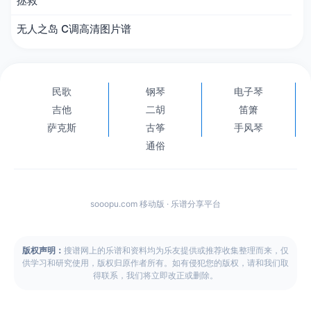
拯救
无人之岛 C调高清图片谱
民歌
钢琴
电子琴
吉他
二胡
笛箫
萨克斯
古筝
手风琴
通俗
sooopu.com 移动版 · 乐谱分享平台
版权声明：
搜谱网上的乐谱和资料均为乐友提供或推荐收集整理而来，仅
供学习和研究使用，版权归原作者所有。如有侵犯您的版权，请和我们取
得联系，我们将立即改正或删除。