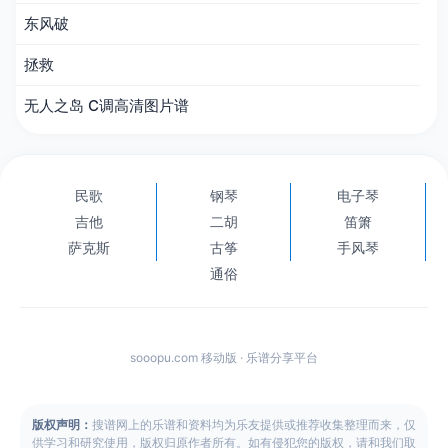
东风破
拯救
无人之岛 C调高清图片谱
民歌
钢琴
电子琴
吉他
二胡
笛箫
萨克斯
古筝
手风琴
通俗
sooopu.com 移动版 · 乐谱分享平台
版权声明：
搜谱网上的乐谱和资料均为乐友提供或推荐收集整理而来，仅
供学习和研究使用，版权归原作者所有。如有侵犯您的版权，请和我们取