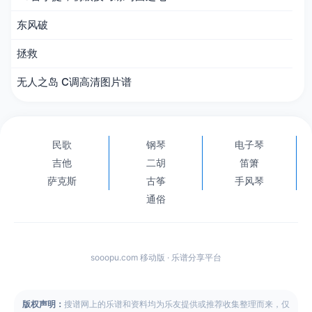
东风破
拯救
无人之岛 C调高清图片谱
民歌
钢琴
电子琴
吉他
二胡
笛箫
萨克斯
古筝
手风琴
通俗
sooopu.com 移动版 · 乐谱分享平台
版权声明：
搜谱网上的乐谱和资料均为乐友提供或推荐收集整理而来，仅