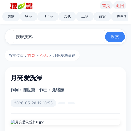
首页
返回
民歌
钢琴
电子琴
吉他
二胡
笛箫
萨克斯
当前位置：
首页
>
少儿
> 月亮爱洗澡谱
月亮爱洗澡
作词：陈世慧
作曲：党继志
2026-05-28 12:10:53