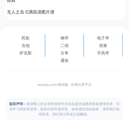
拯救
无人之岛 C调高清图片谱
民歌
钢琴
电子琴
吉他
二胡
笛箫
萨克斯
古筝
手风琴
通俗
sooopu.com 移动版 · 乐谱分享平台
版权声明：
搜谱网上的乐谱和资料均为乐友提供或推荐收集整理而来，仅
供学习和研究使用，版权归原作者所有。如有侵犯您的版权，请和我们取
得联系，我们将立即改正或删除。