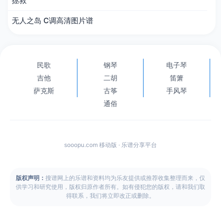
拯救
无人之岛 C调高清图片谱
民歌
钢琴
电子琴
吉他
二胡
笛箫
萨克斯
古筝
手风琴
通俗
sooopu.com 移动版 · 乐谱分享平台
版权声明：
搜谱网上的乐谱和资料均为乐友提供或推荐收集整理而来，仅
供学习和研究使用，版权归原作者所有。如有侵犯您的版权，请和我们取
得联系，我们将立即改正或删除。