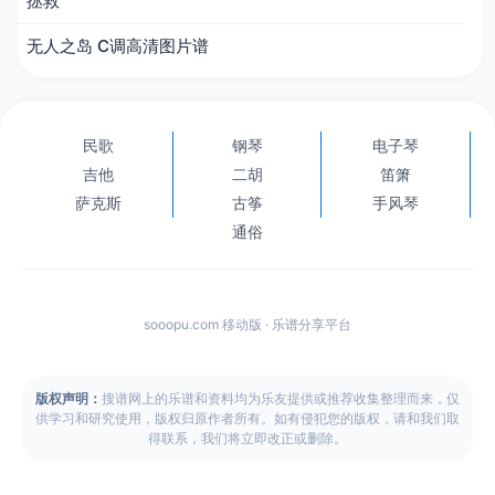
拯救
无人之岛 C调高清图片谱
民歌
钢琴
电子琴
吉他
二胡
笛箫
萨克斯
古筝
手风琴
通俗
sooopu.com 移动版 · 乐谱分享平台
版权声明：
搜谱网上的乐谱和资料均为乐友提供或推荐收集整理而来，仅
供学习和研究使用，版权归原作者所有。如有侵犯您的版权，请和我们取
得联系，我们将立即改正或删除。