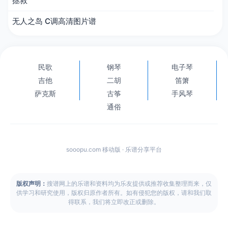
拯救
无人之岛 C调高清图片谱
民歌
钢琴
电子琴
吉他
二胡
笛箫
萨克斯
古筝
手风琴
通俗
sooopu.com 移动版 · 乐谱分享平台
版权声明：
搜谱网上的乐谱和资料均为乐友提供或推荐收集整理而来，仅
供学习和研究使用，版权归原作者所有。如有侵犯您的版权，请和我们取
得联系，我们将立即改正或删除。