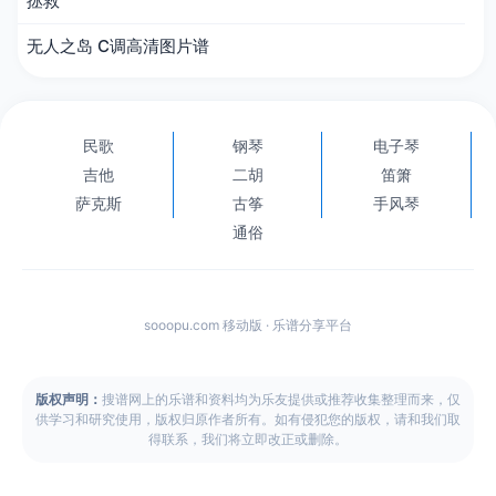
拯救
无人之岛 C调高清图片谱
民歌
钢琴
电子琴
吉他
二胡
笛箫
萨克斯
古筝
手风琴
通俗
sooopu.com 移动版 · 乐谱分享平台
版权声明：
搜谱网上的乐谱和资料均为乐友提供或推荐收集整理而来，仅
供学习和研究使用，版权归原作者所有。如有侵犯您的版权，请和我们取
得联系，我们将立即改正或删除。