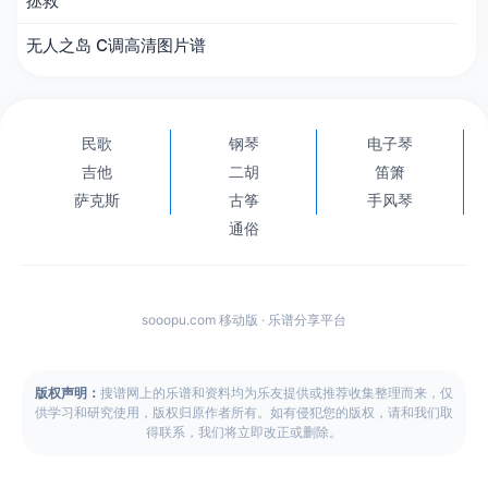
拯救
无人之岛 C调高清图片谱
民歌
钢琴
电子琴
吉他
二胡
笛箫
萨克斯
古筝
手风琴
通俗
sooopu.com 移动版 · 乐谱分享平台
版权声明：
搜谱网上的乐谱和资料均为乐友提供或推荐收集整理而来，仅
供学习和研究使用，版权归原作者所有。如有侵犯您的版权，请和我们取
得联系，我们将立即改正或删除。