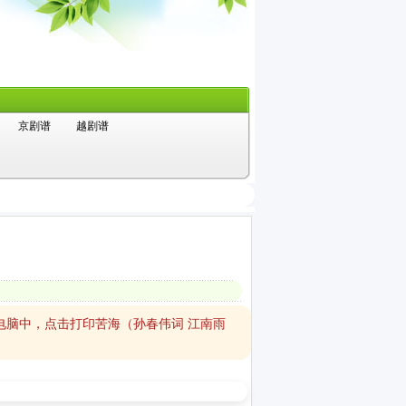
京剧谱
越剧谱
电脑中，点击打印苦海（孙春伟词 江南雨