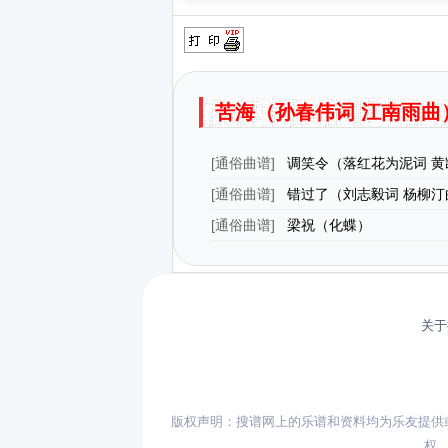
苦海（孙春伟词 江南雨曲
[
通俗曲谱
]
调笑令（落红花为泥词 黄
[
通俗曲谱
]
错过了（刘志毅词 杨柳汀
[
通俗曲谱
]
梁祝（化蝶）
关于
版权声明：搜谱网上的乐谱和资料均为乐友提供
权