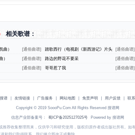
）
相关歌谱：
凯曲）
[
通俗曲谱
]
踏歌西行（电视剧《新西游记》片头
[
通俗曲谱
]
曲）
曲）
[
通俗曲谱
]
路边的野花不要采
[
通俗曲谱
]
[
通俗曲谱
]
哥哥惹了我
[
通俗曲谱
]
搜谱
|
友情链接
|
广告服务
|
网站地图
|
免责声明
|
用户反馈
|
联
Copyright © 2019 SoooPu.Com All Rights Reserved 搜谱网
信息产业部备案号：
蜀ICP备2025127025号
Powered by 搜谱网
或推荐收集整理而来，仅供学习和研究使用，版权归原作者或出版社所有。如
，请和我们取得联系，我们将立即改正或删除。