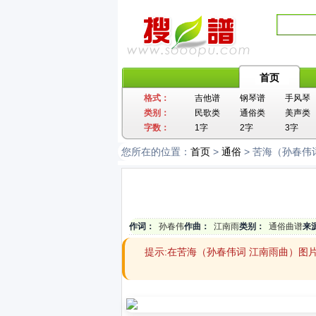
首页
格式：
吉他谱
钢琴谱
手风琴
类别：
民歌类
通俗类
美声类
字数：
1字
2字
3字
您所在的位置：
首页
>
通俗
> 苦海（孙春伟
作词：
孙春伟
作曲：
江南雨
类别：
通俗曲谱
来
提示:在苦海（孙春伟词 江南雨曲）图