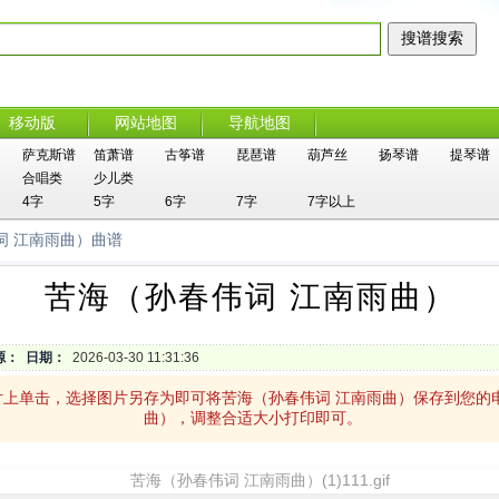
移动版
网站地图
导航地图
萨克斯谱
笛萧谱
古筝谱
琵琶谱
葫芦丝
扬琴谱
提琴谱
合唱类
少儿类
4字
5字
6字
7字
7字以上
词 江南雨曲）曲谱
苦海（孙春伟词 江南雨曲）
源：
日期：
2026-03-30 11:31:36
片上单击，选择图片另存为即可将苦海（孙春伟词 江南雨曲）保存到您的
曲），调整合适大小打印即可。