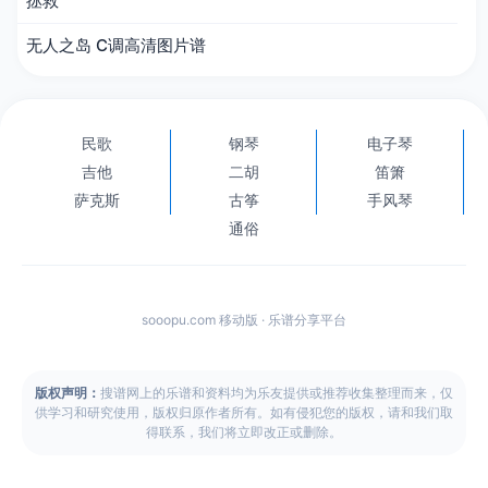
拯救
无人之岛 C调高清图片谱
民歌
钢琴
电子琴
吉他
二胡
笛箫
萨克斯
古筝
手风琴
通俗
sooopu.com 移动版 · 乐谱分享平台
版权声明：
搜谱网上的乐谱和资料均为乐友提供或推荐收集整理而来，仅
供学习和研究使用，版权归原作者所有。如有侵犯您的版权，请和我们取
得联系，我们将立即改正或删除。