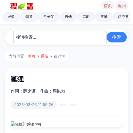
首页
返回
民歌
钢琴
电子琴
吉他
二胡
笛箫
萨克斯
当前位置：
首页
>
通俗
> 狐狸谱
狐狸
作词：薛之谦
作曲：周以力
2026-03-23 11:55:26