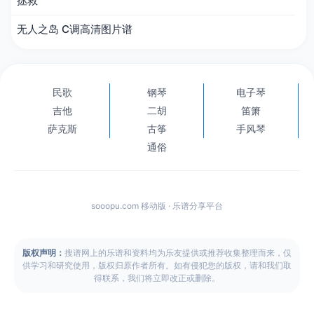
拯救
无人之岛 C调高清图片谱
民歌
钢琴
电子琴
吉他
二胡
笛箫
萨克斯
古筝
手风琴
通俗
sooopu.com 移动版 · 乐谱分享平台
版权声明：
搜谱网上的乐谱和资料均为乐友提供或推荐收集整理而来，仅
供学习和研究使用，版权归原作者所有。如有侵犯您的版权，请和我们取
得联系，我们将立即改正或删除。