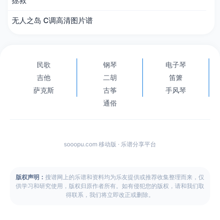
拯救
无人之岛 C调高清图片谱
民歌
钢琴
电子琴
吉他
二胡
笛箫
萨克斯
古筝
手风琴
通俗
sooopu.com 移动版 · 乐谱分享平台
版权声明：
搜谱网上的乐谱和资料均为乐友提供或推荐收集整理而来，仅
供学习和研究使用，版权归原作者所有。如有侵犯您的版权，请和我们取
得联系，我们将立即改正或删除。