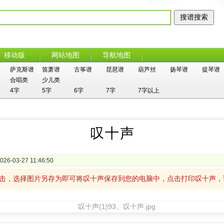
移动版
网站地图
导航地图
萨克斯谱
笛萧谱
古筝谱
琵琶谱
葫芦丝
扬琴谱
提琴谱
合唱类
少儿类
4字
5字
6字
7字
7字以上
叹十声
026-03-27 11:46:50
单击，选择图片另存为即可将叹十声保存到您的电脑中，点击打印叹十声