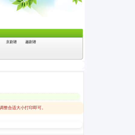
京剧谱
越剧谱
，调整合适大小打印即可。