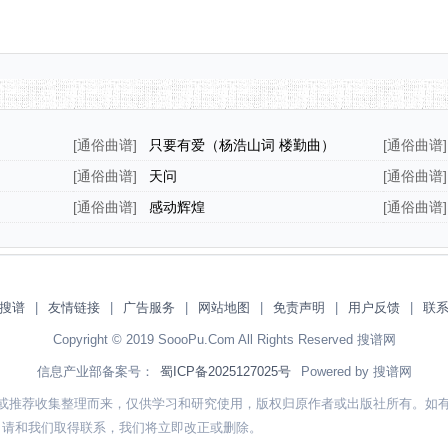
[
通俗曲谱
]
只要有爱（杨浩山词 楼勤曲）
[
通俗曲谱
]
[
通俗曲谱
]
天问
[
通俗曲谱
]
[
通俗曲谱
]
感动辉煌
[
通俗曲谱
]
搜谱
|
友情链接
|
广告服务
|
网站地图
|
免责声明
|
用户反馈
|
联
Copyright © 2019 SoooPu.Com All Rights Reserved 搜谱网
信息产业部备案号：
蜀ICP备2025127025号
Powered by 搜谱网
或推荐收集整理而来，仅供学习和研究使用，版权归原作者或出版社所有。如
，请和我们取得联系，我们将立即改正或删除。