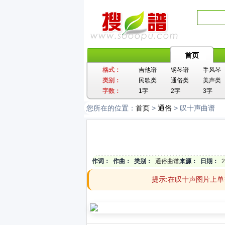
首页
格式：
吉他谱
钢琴谱
手风琴
类别：
民歌类
通俗类
美声类
字数：
1字
2字
3字
您所在的位置：
首页
>
通俗
> 叹十声曲谱
作词：
作曲：
类别：
通俗曲谱
来源：
日期：
2
提示:在叹十声图片上