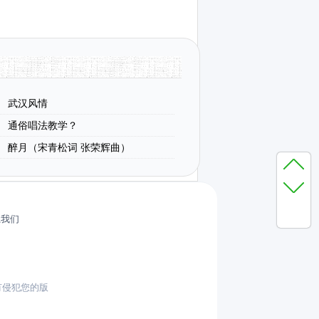
武汉风情
通俗唱法教学？
醉月（宋青松词 张荣辉曲）
系我们
有侵犯您的版