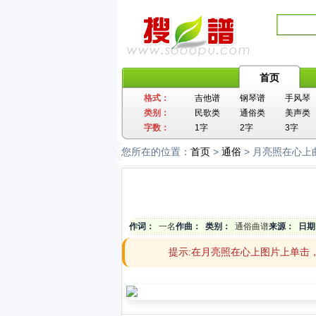
首页
格式：
吉他谱
钢琴谱
手风琴
类别：
民歌类
通俗类
美声类
字数：
1字
2字
3字
您所在的位置：
首页
>
通俗
> 月亮照在心上
作词：
一名
作曲：
类别：
通俗曲谱
来源：
日期
提示:在月亮照在心上图片上单击