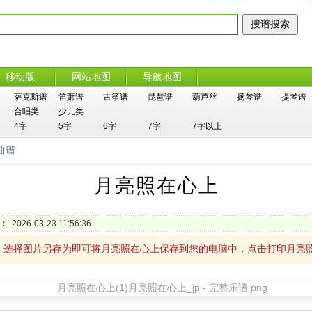
移动版
网站地图
导航地图
萨克斯谱
笛萧谱
古筝谱
琵琶谱
葫芦丝
扬琴谱
提琴谱
合唱类
少儿类
4字
5字
6字
7字
7字以上
曲谱
月亮照在心上
：
2026-03-23 11:56:36
，选择图片另存为即可将月亮照在心上保存到您的电脑中，点击打印月亮