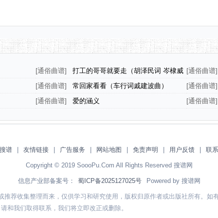
[
通俗曲谱
]
打工的哥哥就要走（胡泽民词 岑棣威
[
通俗曲谱
]
曲）
[
通俗曲谱
]
常回家看看（车行词戚建波曲）
[
通俗曲谱
]
[
通俗曲谱
]
爱的涵义
[
通俗曲谱
]
搜谱
|
友情链接
|
广告服务
|
网站地图
|
免责声明
|
用户反馈
|
联
Copyright © 2019 SoooPu.Com All Rights Reserved 搜谱网
信息产业部备案号：
蜀ICP备2025127025号
Powered by 搜谱网
或推荐收集整理而来，仅供学习和研究使用，版权归原作者或出版社所有。如
，请和我们取得联系，我们将立即改正或删除。