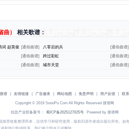
省曲）
相关歌谱：
词 赵英俊
[
通俗曲谱
]
八零后的兵
[
通俗曲谱
]
[
通俗曲谱
]
跨过彩虹
[
通俗曲谱
]
[
通俗曲谱
]
城市天堂
[
通俗曲谱
]
搜谱
|
友情链接
|
广告服务
|
网站地图
|
免责声明
|
用户反馈
|
联
Copyright © 2019 SoooPu.Com All Rights Reserved 搜谱网
信息产业部备案号：
蜀ICP备2025127025号
Powered by 搜谱网
或推荐收集整理而来，仅供学习和研究使用，版权归原作者或出版社所有。如
，请和我们取得联系，我们将立即改正或删除。