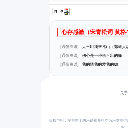
心存感激（宋青松词 黄格
[
通俗曲谱
]
大王叫我来巡山（郑树人填
曲）
[
通俗曲谱
]
伤心是一种说不出的痛
[
通俗曲谱
]
我的情我的爱我的媚
关于
版权声明：搜谱网上的乐谱和资料均为乐友提供
权