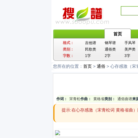
首页
格式：
吉他谱
钢琴谱
手风琴
类别：
民歌类
通俗类
美声类
字数：
1字
2字
3字
您所在的位置：
首页
>
通俗
> 心存感激（宋
作词：
宋青松
作曲：
黄格省
类别：
通俗曲谱
来
提示:在心存感激（宋青松词 黄格省曲