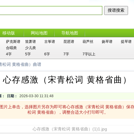
移动版
网站地图
导航地图
萨克斯谱
笛萧谱
古筝谱
琵琶谱
葫芦丝
扬琴谱
提琴谱
合唱类
少儿类
4字
5字
6字
7字
7字以上
青松词 黄格省曲）曲谱
心存感激（宋青松词 黄格省曲）
源：
日期：
2026-03-30 11:31:48
）图片上单击，选择图片另存为即可将心存感激（宋青松词 黄格省曲）保
松词 黄格省曲），调整合适大小打印即可。