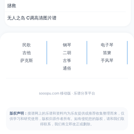
拯救
无人之岛 C调高清图片谱
民歌
钢琴
电子琴
吉他
二胡
笛箫
萨克斯
古筝
手风琴
通俗
sooopu.com 移动版 · 乐谱分享平台
版权声明：
搜谱网上的乐谱和资料均为乐友提供或推荐收集整理而来，仅
供学习和研究使用，版权归原作者所有。如有侵犯您的版权，请和我们取
得联系，我们将立即改正或删除。