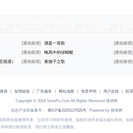
[
通俗曲谱
]
酒是一首歌
[
通俗曲谱
]
[
通俗曲谱
]
晚风中的绿蜻蜓
[
通俗曲谱
]
五线谱）
[
通俗曲谱
]
夜猫子之歌
[
通俗曲谱
]
搜谱
|
友情链接
|
广告服务
|
网站地图
|
免责声明
|
用户反馈
|
联
Copyright © 2019 SoooPu.Com All Rights Reserved 搜谱网
信息产业部备案号：
蜀ICP备2025127025号
Powered by 搜谱网
或推荐收集整理而来，仅供学习和研究使用，版权归原作者或出版社所有。如
，请和我们取得联系，我们将立即改正或删除。