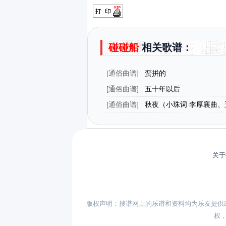
碰碰船
相关歌谱：
[
通俗曲谱
]
蛮拼的
[
通俗曲谱
]
五十年以后
[
通俗曲谱
]
秋夜（小珠词 李厚襄曲、
关于
版权声明：搜谱网上的乐谱和资料均为乐友提供
权