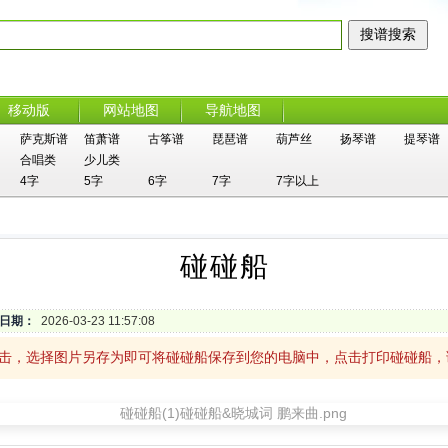
移动版
网站地图
导航地图
萨克斯谱
笛萧谱
古筝谱
琵琶谱
葫芦丝
扬琴谱
提琴谱
合唱类
少儿类
4字
5字
6字
7字
7字以上
碰碰船
日期：
2026-03-23 11:57:08
单击，选择图片另存为即可将碰碰船保存到您的电脑中，点击打印碰碰船