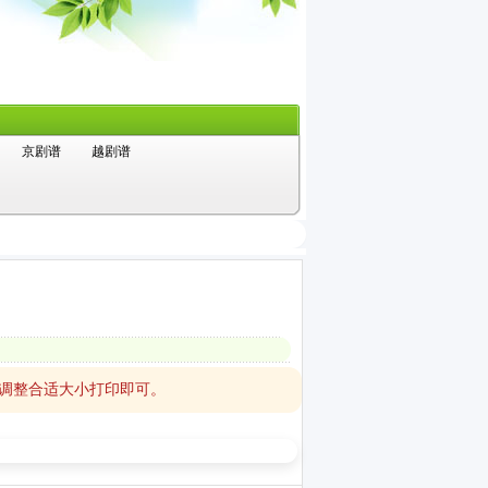
京剧谱
越剧谱
，调整合适大小打印即可。