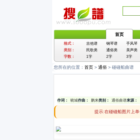
首页
格式：
吉他谱
钢琴谱
手风琴
类别：
民歌类
通俗类
美声类
字数：
1字
2字
3字
您所在的位置：
首页
>
通俗
> 碰碰船曲谱
作词：
晓城
作曲：
鹏来
类别：
通俗曲谱
来源：
提示:在碰碰船图片上